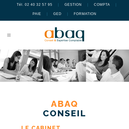
Tél. 02 40 32 57 95
|
GESTION
|
COMPTA
|
PAIE
|
GED
|
FORMATION
ABAQ
CONSEIL
LE CABINET