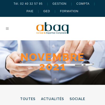
Tél. 02 40 32 57 95
|
GESTION
|
COMPTA
|
PAIE
|
GED
|
FORMATION
NOVEMBRE
2021
TOUTES
ACTUALITÉS
SOCIALE