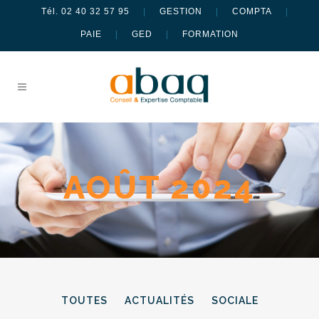
Tél. 02 40 32 57 95
|
GESTION
|
COMPTA
|
PAIE
|
GED
|
FORMATION
AOÛT 2024
TOUTES
ACTUALITÉS
SOCIALE