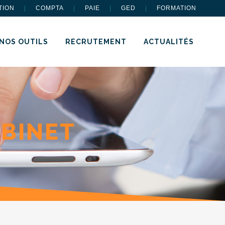
TION
|
COMPTA
|
PAIE
|
GED
|
FORMATION
NOS OUTILS
RECRUTEMENT
ACTUALITÉS
ABINET