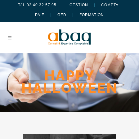
Tél. 02 40 32 57 95
|
GESTION
|
COMPTA
|
PAIE
|
GED
|
FORMATION
HAPPY
HALLOWEEN