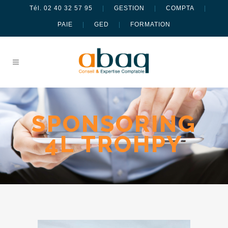
Tél. 02 40 32 57 95
|
GESTION
|
COMPTA
|
PAIE
|
GED
|
FORMATION
SPONSORING
4L TROHPY