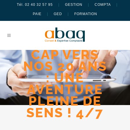
Tél. 02 40 32 57 95
|
GESTION
|
COMPTA
|
PAIE
|
GED
|
FORMATION
CAP VERS
NOS 20 ANS
: UNE
AVENTURE
PLEINE DE
SENS ! 4/7